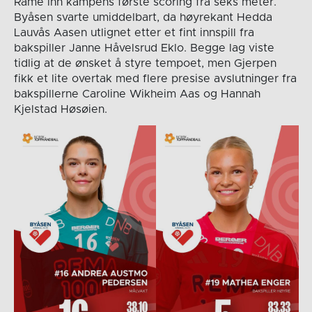
Rame inn kampens første scoring fra seks meter.
Byåsen svarte umiddelbart, da høyrekant Hedda
Lauvås Aasen utlignet etter et fint innspill fra
bakspiller Janne Håvelsrud Eklo. Begge lag viste
tidlig at de ønsket å styre tempoet, men Gjerpen
fikk et lite overtak med flere presise avslutninger fra
bakspillerne Caroline Wikheim Aas og Hannah
Kjelstad Høsøien.