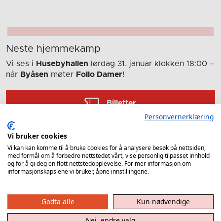
Neste hjemmekamp
Vi ses i
Husebyhallen
lørdag 31. januar
klokken 18:00
–
når
Byåsen
møter
Follo Damer
!
Billetter
Personvernerklæring
Statistikk for kampen mellom
Vi bruker cookies
Vi kan kan komme til å bruke cookies for å analysere besøk på nettsiden,
Byåsen og Gjerpen
med formål om å forbedre nettstedet vårt, vise personlig tilpasset innhold
og for å gi deg en flott nettstedopplevelse. For mer informasjon om
Etter kampen gir vi deg en oversikt over hvordan
informasjonskapslene vi bruker, åpne innstillingene.
spillerne presterte i kampen mellom Byåsen og
Gjerpen.
Godta alle
Kun nødvendige
MÅL
ASSISTS
Nei, endre valg