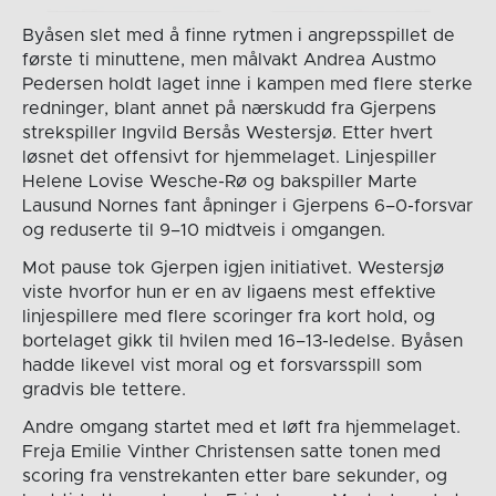
Byåsen slet med å finne rytmen i angrepsspillet de
første ti minuttene, men målvakt Andrea Austmo
Pedersen holdt laget inne i kampen med flere sterke
redninger, blant annet på nærskudd fra Gjerpens
strekspiller Ingvild Bersås Westersjø. Etter hvert
løsnet det offensivt for hjemmelaget. Linjespiller
Helene Lovise Wesche-Rø og bakspiller Marte
Lausund Nornes fant åpninger i Gjerpens 6–0-forsvar
og reduserte til 9–10 midtveis i omgangen.
Mot pause tok Gjerpen igjen initiativet. Westersjø
viste hvorfor hun er en av ligaens mest effektive
linjespillere med flere scoringer fra kort hold, og
bortelaget gikk til hvilen med 16–13-ledelse. Byåsen
hadde likevel vist moral og et forsvarsspill som
gradvis ble tettere.
Andre omgang startet med et løft fra hjemmelaget.
Freja Emilie Vinther Christensen satte tonen med
scoring fra venstrekanten etter bare sekunder, og