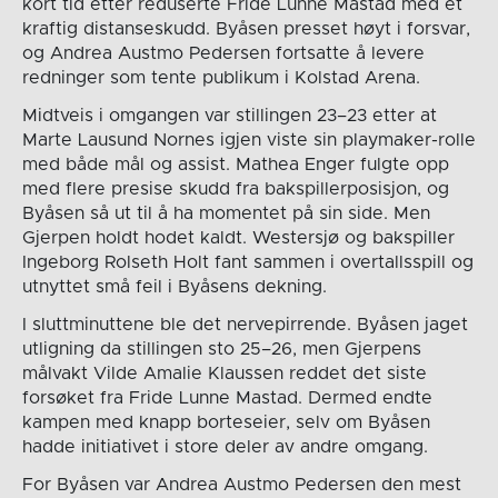
kort tid etter reduserte Fride Lunne Mastad med et
kraftig distanseskudd. Byåsen presset høyt i forsvar,
og Andrea Austmo Pedersen fortsatte å levere
redninger som tente publikum i Kolstad Arena.
Midtveis i omgangen var stillingen 23–23 etter at
Marte Lausund Nornes igjen viste sin playmaker-rolle
med både mål og assist. Mathea Enger fulgte opp
med flere presise skudd fra bakspillerposisjon, og
Byåsen så ut til å ha momentet på sin side. Men
Gjerpen holdt hodet kaldt. Westersjø og bakspiller
Ingeborg Rolseth Holt fant sammen i overtallsspill og
utnyttet små feil i Byåsens dekning.
I sluttminuttene ble det nervepirrende. Byåsen jaget
utligning da stillingen sto 25–26, men Gjerpens
målvakt Vilde Amalie Klaussen reddet det siste
forsøket fra Fride Lunne Mastad. Dermed endte
kampen med knapp borteseier, selv om Byåsen
hadde initiativet i store deler av andre omgang.
For Byåsen var Andrea Austmo Pedersen den mest