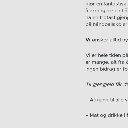
gjør en fantastis
å arrangere en hå
ha en trofast gjen
på håndballskoler
Vi
ønsker alltid n
Vi er hele tiden p
er mange, alt fra 
Ingen bidrag er f
Til gjengjeld får d
– Adgang til all
– Mat og drikke i