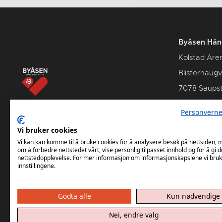
Byåsen Hånd
Kolstad Are
Blisterhaug
7078 Saups
Personverne
Vi bruker cookies
Billetter
Komme
Vi kan kan komme til å bruke cookies for å analysere besøk på nettsiden,
om å forbedre nettstedet vårt, vise personlig tilpasset innhold og for å gi d
nettstedopplevelse. For mer informasjon om informasjonskapslene vi bruk
innstillingene.
Godta alle
Kun nødvendige
Nei, endre valg