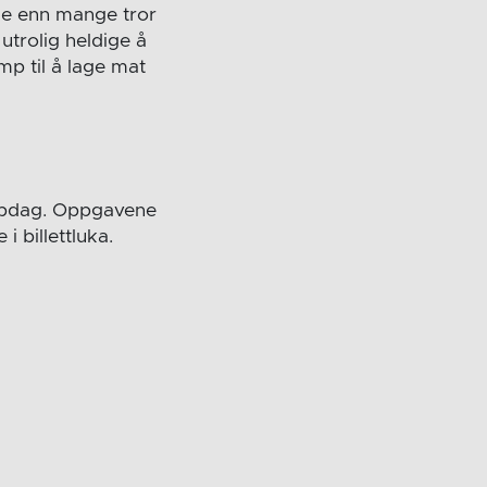
nde enn mange tror
utrolig heldige å
mp til å lage mat
kampdag. Oppgavene
 billettluka.