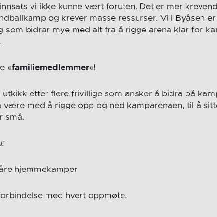
k innsats vi ikke kunne vært foruten. Det er mer kreve
ndballkamp og krever masse ressurser. Vi i Byåsen er 
g som bidrar mye med alt fra å rigge arena klar for ka
.
ye «
familiemedlemmer
«!
å utkikk etter flere frivillige som ønsker å bidra på 
å være med å rigge opp og ned kamparenaen, til å sitte i
or små.
u:
e våre hjemmekamper
 forbindelse med hvert oppmøte.