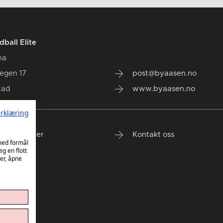
ball Elite
na
vegen 17
post@byaasen.no
tad
www.byaasen.no
rklæring
nde kamper
Kontakt oss
 med formål
eg en flott
er, åpne