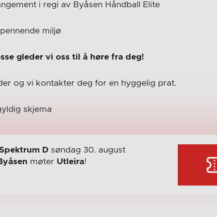
rrangement i regi av Byåsen Håndball Elite
spennende miljø
sse gleder vi oss til å høre fra deg!
er og vi kontakter deg for en hyggelig prat.
gyldig skjema
Spektrum D
søndag 30. august
Byåsen
møter
Utleira
!