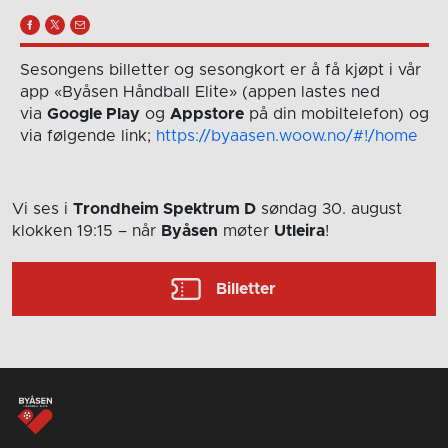
Sesongens billetter og sesongkort er å få kjøpt i vår
app «Byåsen Håndball Elite» (appen lastes ned
via
Google Play
og
Appstore
på din mobiltelefon) og
via følgende link;
https://byaasen.woow.no/#!/home
Vi ses i
Trondheim Spektrum D
søndag 30. august
klokken 19:15
– når
Byåsen
møter
Utleira
!
Billetter