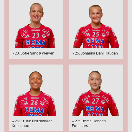
23: Sofie Sandø Kleiven
25: Johanna Dahl Haugan
26: Kristin Nordløkken
27: Emma Henden
Kounchou
Foosnæs