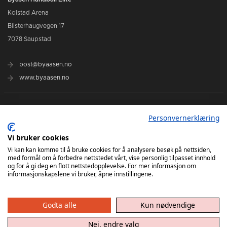
Kolstad Arena
Blisterhaugvegen 17
7078 Saupstad
post@byaasen.no
www.byaasen.no
Billetter
Personvernerklæring
Kommende kamper
Vi bruker cookies
Vi kan kan komme til å bruke cookies for å analysere besøk på nettsiden,
med formål om å forbedre nettstedet vårt, vise personlig tilpasset innhold
Kontakt oss
og for å gi deg en flott nettstedopplevelse. For mer informasjon om
informasjonskapslene vi bruker, åpne innstillingene.
Godta alle
Kun nødvendige
Nei, endre valg