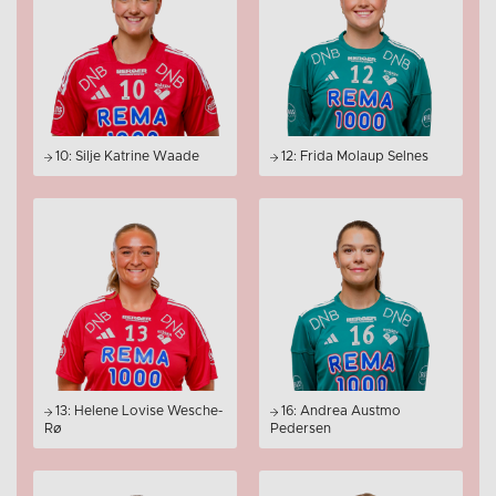
10: Silje Katrine Waade
12: Frida Molaup Selnes
13: Helene Lovise Wesche-
16: Andrea Austmo
Rø
Pedersen