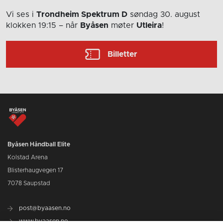
Vi ses i
Trondheim Spektrum D
søndag 30. august
klokken 19:15
– når
Byåsen
møter
Utleira
!
Billetter
Byåsen Håndball Elite
Kolstad Arena
Blisterhaugvegen 17
7078 Saupstad
post@byaasen.no
www.byaasen.no