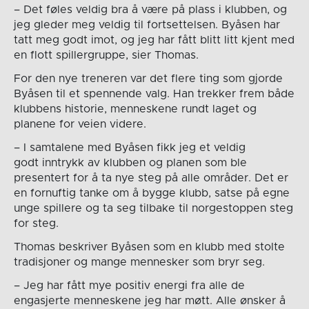
– Det føles veldig bra å være på plass i klubben, og
jeg gleder meg veldig til fortsettelsen. Byåsen har
tatt meg godt imot, og jeg har fått blitt litt kjent med
en flott spillergruppe, sier Thomas.
For den nye treneren var det flere ting som gjorde
Byåsen til et spennende valg. Han trekker frem både
klubbens historie, menneskene rundt laget og
planene for veien videre.
– I samtalene med Byåsen fikk jeg et veldig
godt inntrykk av klubben og planen som ble
presentert for å ta nye steg på alle områder. Det er
en fornuftig tanke om å bygge klubb, satse på egne
unge spillere og ta seg tilbake til norgestoppen steg
for steg.
Thomas beskriver Byåsen som en klubb med stolte
tradisjoner og mange mennesker som bryr seg.
– Jeg har fått mye positiv energi fra alle de
engasjerte menneskene jeg har møtt. Alle ønsker å