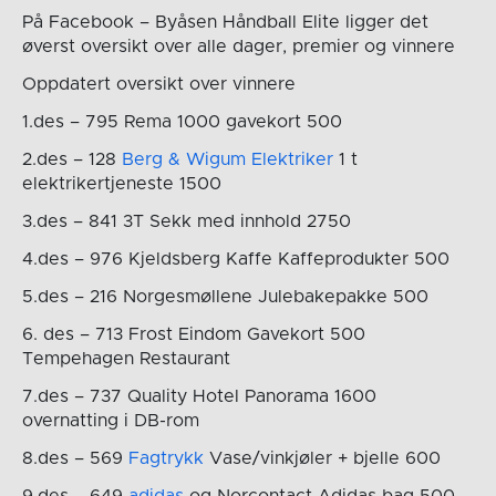
På Facebook – Byåsen Håndball Elite ligger det
øverst oversikt over alle dager, premier og vinnere
Oppdatert oversikt over vinnere
1.des – 795 Rema 1000 gavekort 500
2.des – 128
Berg & Wigum Elektriker
1 t
elektrikertjeneste 1500
3.des – 841 3T Sekk med innhold 2750
4.des – 976 Kjeldsberg Kaffe Kaffeprodukter 500
5.des – 216 Norgesmøllene Julebakepakke 500
6. des – 713 Frost Eindom Gavekort 500
Tempehagen Restaurant
7.des – 737 Quality Hotel Panorama 1600
overnatting i DB-rom
8.des – 569
Fagtrykk
Vase/vinkjøler + bjelle 600
9.des – 649
adidas
og Norcontact Adidas bag 500